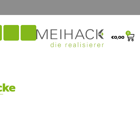
0
€
0,00
cke