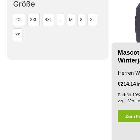
Größe
2XL
3XL
4XL
L
M
S
XL
XS
Mascot
Winter
Herren W
€
214,14
i
Enthält 19
zzgl.
Versa
Zum P