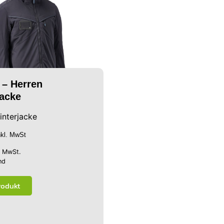
 – Herren
jacke
interjacke
nkl. MwSt
% MwSt.
nd
rodukt