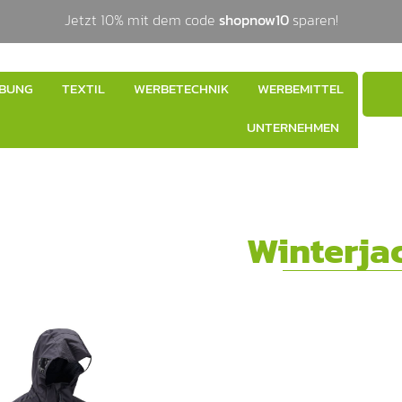
Jetzt 10% mit dem code
shopnow10
sparen!
BUNG
TEXTIL
WERBETECHNIK
WERBEMITTEL
UNTERNEHMEN
Winterja