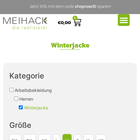
Jetzt 10% mit dem code
shopnow10
sparen!
0
€
0,00
Winterjacke
Kategorie
Arbeitsbekleidung
Herren
Winterjacke
Größe