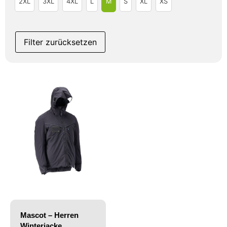
2XL
3XL
4XL
L
M
S
XL
XS
Filter zurücksetzen
Mascot – Herren
Winterjacke