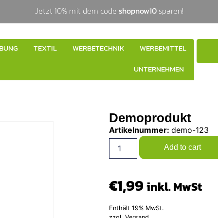
Jetzt 10% mit dem code
shopnow10
sparen!
BUNG
TEXTIL
WERBETECHNIK
WERBEMITTEL
UNTERNEHMEN
Demoprodukt
Artikelnummer:
demo-123
Add to cart
€
1,99
inkl. MwSt
Enthält 19% MwSt.
zzgl.
Versand