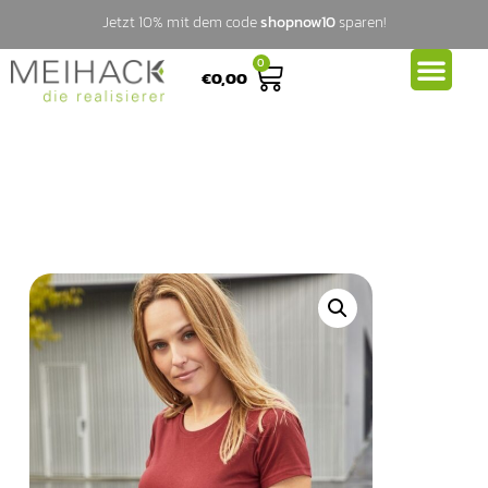
Jetzt 10% mit dem code
shopnow10
sparen!
0
€
0,00