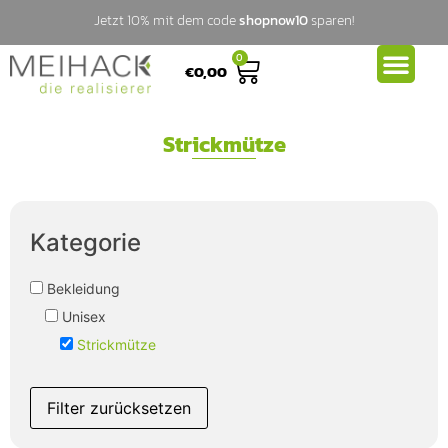
Jetzt 10% mit dem code
shopnow10
sparen!
0
€
0,00
Strickmütze
Kategorie
Bekleidung
Unisex
Strickmütze
Filter zurücksetzen